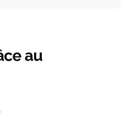
râce au
e