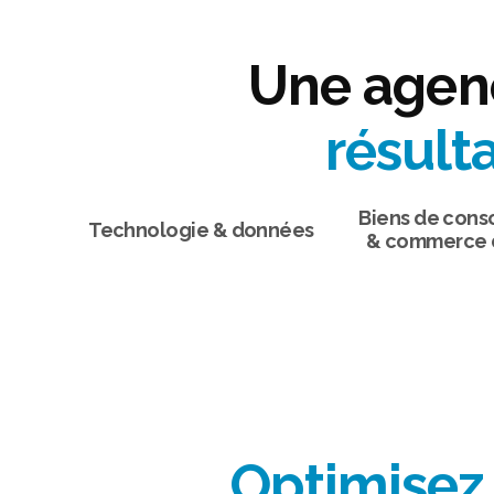
Une agenc
résult
Biens de con
Technologie & données
& commerce d
Optimisez