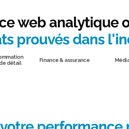
e web analytique o
ats prouvés dans l'in
sommation
Finance & assurance
Média
e détail
 votre performance