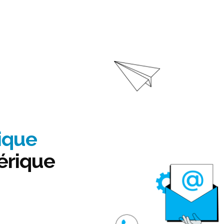
tique
érique