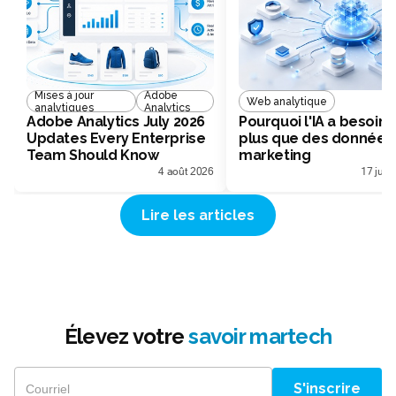
Mises à jour
Adobe
Web analytique
analytiques
Analytics
Adobe Analytics July 2026
Pourquoi l'IA a besoin 
Updates Every Enterprise
plus que des données
Team Should Know
marketing
4 août 2026
17 juill
Lire les articles
Élevez votre
savoir martech