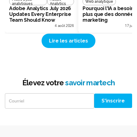
Web analytique
analytiques
Analytics
Adobe Analytics July 2026
Pourquoi l'IA a besoin 
Updates Every Enterprise
plus que des données
Team Should Know
marketing
4 août 2026
17 juill
Lire les articles
Élevez votre
savoir martech