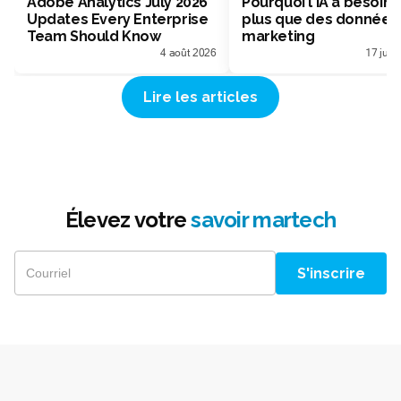
Adobe Analytics July 2026
Pourquoi l'IA a besoin 
Updates Every Enterprise
plus que des données
Team Should Know
marketing
4 août 2026
17 juill
Lire les articles
Élevez votre
savoir martech