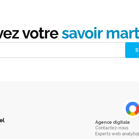
vez votre
savoir mar
el
Agence digitale
Contactez-nous
Experts web analyti