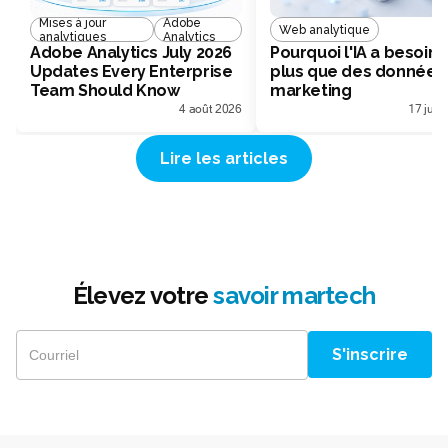
Mises à jour
Adobe
Web analytique
analytiques
Analytics
Adobe Analytics July 2026
Pourquoi l'IA a besoin 
Updates Every Enterprise
plus que des données
Team Should Know
marketing
4 août 2026
17 juill
Lire les articles
Élevez votre
savoir martech