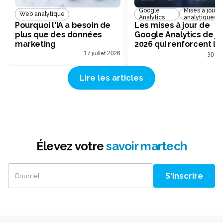
Google
Mises à jour
Web analytique
Analytics
analytiques
Pourquoi l'IA a besoin de
Les mises à jour de
plus que des données
Google Analytics de ju
marketing
2026 qui renforcent la
mesure marketing
17 juillet 2026
30 ju
Lire les articles
Élevez votre
savoir martech