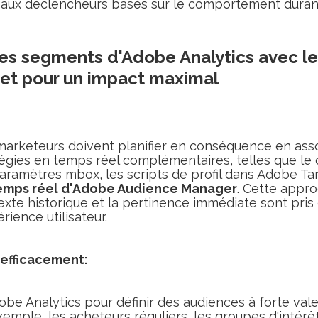
aux déclencheurs basés sur le comportement durant 
s segments d'Adobe Analytics avec le
get pour un impact maximal
marketeurs doivent planifier en conséquence en ass
égies en temps réel complémentaires, telles que le c
paramètres mbox, les scripts de profil dans Adobe Ta
emps réel d'Adobe Audience Manager
. Cette appro
exte historique et la pertinence immédiate sont pri
érience utilisateur.
 efficacement:
obe Analytics pour définir des audiences à forte val
ple, les acheteurs réguliers, les groupes d'intérêt 