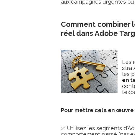
aux campagnes urgentes ou 
Comment combiner le
réel dans Adobe Tar
Les 
strat
les 
en t
cont
l'exp
Pour mettre cela en œuvre
✅ Utilisez les segments d'Ad
comportement passé (par exem