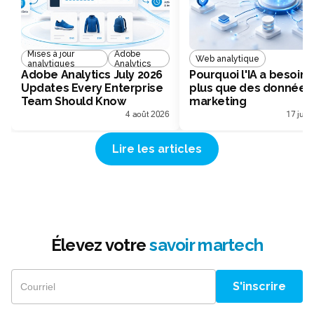
Mises à jour
Adobe
Web analytique
analytiques
Analytics
Adobe Analytics July 2026
Pourquoi l'IA a besoin 
Updates Every Enterprise
plus que des données
Team Should Know
marketing
4 août 2026
17 juill
Lire les articles
Élevez votre
savoir martech